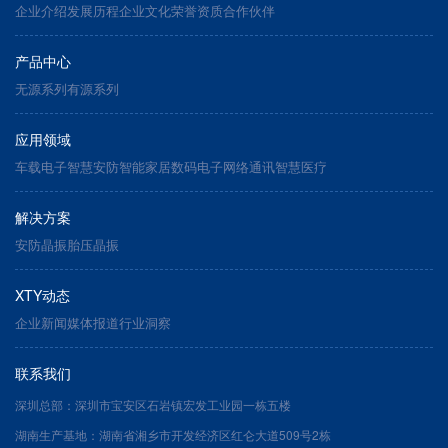
企业介绍
发展历程
企业文化
荣誉资质
合作伙伴
产品中心
无源系列
有源系列
应用领域
车载电子
智慧安防
智能家居
数码电子
网络通讯
智慧医疗
解决方案
安防晶振
胎压晶振
XTY动态
企业新闻
媒体报道
行业洞察
联系我们
深圳总部：深圳市宝安区石岩镇宏发工业园一栋五楼
湖南生产基地：湖南省湘乡市开发经济区红仑大道509号2栋