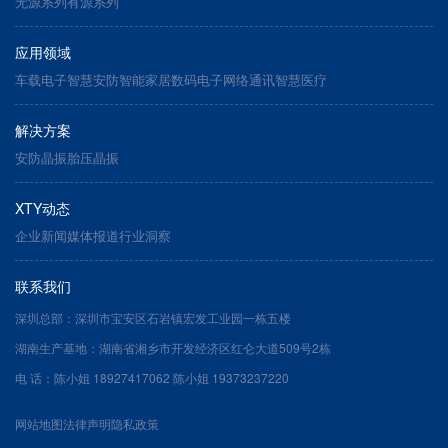
无源系列
有源系列
应用领域
车载电子
智慧安防
智能家居
数码电子
网络通讯
智慧医疗
解决方案
安防晶振
胎压晶振
XTY动态
企业新闻
媒体报道
行业洞察
联系我们
深圳总部：深圳市宝安区石岩镇宏发工业园一栋五楼
湖南生产基地：湖南省湘乡市开发经济区红仑大道509号2栋
电 话：陈小姐 18927417062 陈小姐 19373237220
网站地图
法律声明
隐私政策