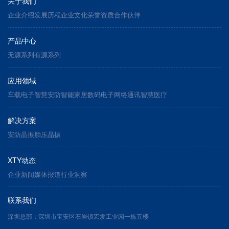
关于我们
企业介绍
发展历程
企业文化
荣誉资质
合作伙伴
产品中心
无源系列
有源系列
应用领域
车载电子
智慧安防
智能家居
数码电子
网络通讯
智慧医疗
解决方案
安防晶振
胎压晶振
XTY动态
企业新闻
媒体报道
行业洞察
联系我们
深圳总部：深圳市宝安区石岩镇宏发工业园一栋五楼