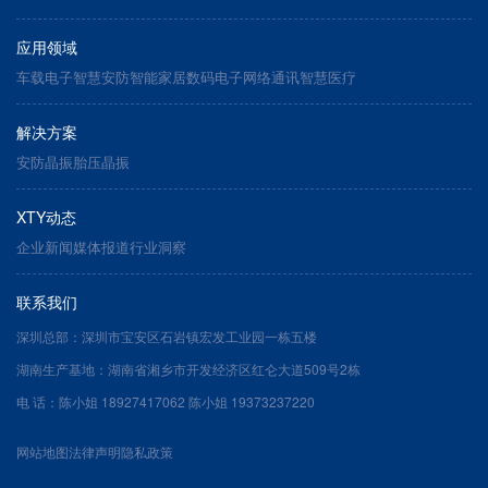
应用领域
车载电子
智慧安防
智能家居
数码电子
网络通讯
智慧医疗
解决方案
安防晶振
胎压晶振
XTY动态
企业新闻
媒体报道
行业洞察
联系我们
深圳总部：深圳市宝安区石岩镇宏发工业园一栋五楼
湖南生产基地：湖南省湘乡市开发经济区红仑大道509号2栋
电 话：陈小姐 18927417062 陈小姐 19373237220
网站地图
法律声明
隐私政策